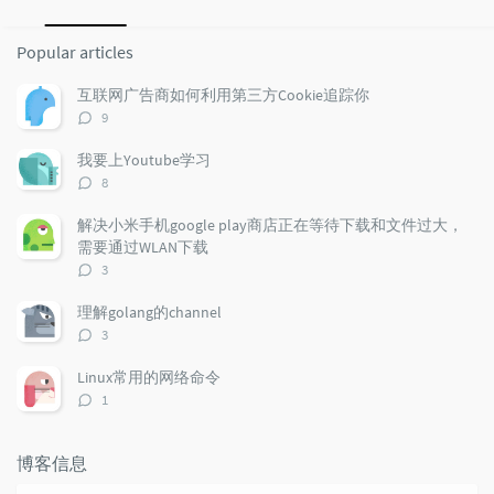
P
L
R
o
a
a
Popular articles
p
t
n
u
e
d
互联网广告商如何利用第三方Cookie追踪你
l
s
o
评
9
a
t
m
论
r
c
a
数：
我要上Youtube学习
a
o
r
评
8
r
m
t
论
t
m
i
数：
解决小米手机google play商店正在等待下载和文件过大，
i
e
c
需要通过WLAN下载
c
n
l
评
3
l
t
e
论
e
数：
s
s
理解golang的channel
s
评
3
论
数：
Linux常用的网络命令
评
1
论
数：
博客信息