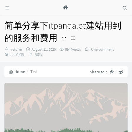
简单分享下itpanda.cc建站用到
的服务和费用
Author：
发
vstorm
August 11, 2020
5944views
One comment
布
Categories：
1197字数
编程
时
间：
Home
Text
Share to：